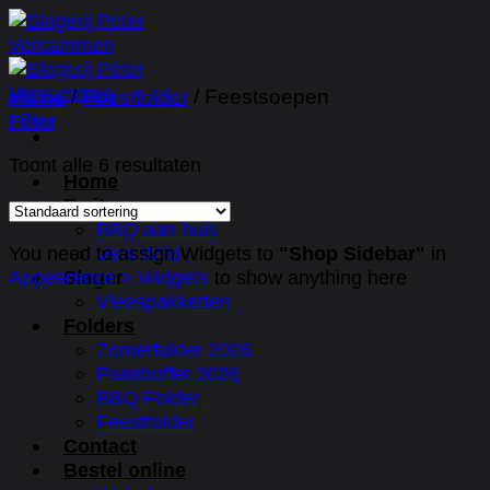
Ga
naar
inhoud
Home
/
Feestfolder
/
Feestsoepen
Filter
Toont alle 6 resultaten
Home
Traiteur
BBQ aan huis
Vers Wild
You need to assign Widgets to
"Shop Sidebar"
in
Slager
Appearance > Widgets
to show anything here
Vleespakketten
Folders
Zomerfolder 2026
Paasbuffet 2026
BBQ Folder
Feestfolder
Contact
Bestel online