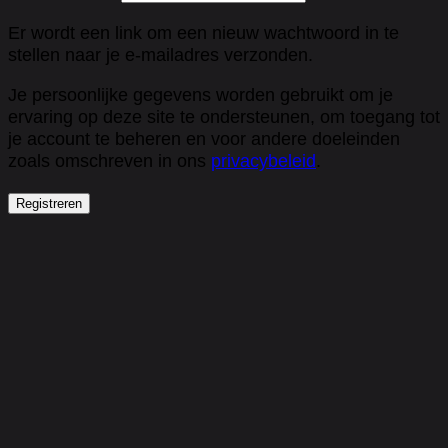
Er wordt een link om een nieuw wachtwoord in te
stellen naar je e-mailadres verzonden.
Je persoonlijke gegevens worden gebruikt om je
ervaring op deze site te ondersteunen, om toegang tot
je account te beheren en voor andere doeleinden
zoals omschreven in ons
privacybeleid
.
Registreren