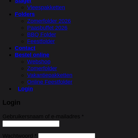
Slager
Vleespakketten
Folders
Zomerfolder 2026
Paasbuffet 2026
BBQ Folder
Feestfolder
Contact
Bestel online
Webshop
Zomerfolder
Vakantiepakketten
Online Feestfolder
Login
Login
Vereist
Gebruikersnaam of e-mailadres
*
Vereist
Wachtwoord
*