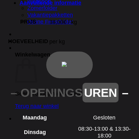
Webshop
Aanvullende informatie
Zomerfolder
Vakantiepakketten
Online Feestfolder
PRIJS
38,00€ / kg
HOEVEELHEID
per kg
Winkelwagen
– OPENINGS
UREN
–
Geen producten in de winkelwagen.
Terug naar winkel
Maandag
Gesloten
08:30-13:00 & 13:30-
Dinsdag
18:00