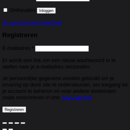
Onthouden
Inloggen
Je wachtwoord vergeten?
Registreren
Vereist
E-mailadres
*
Er wordt een link om een nieuw wachtwoord in te
stellen naar je e-mailadres verzonden.
Je persoonlijke gegevens worden gebruikt om je
ervaring op deze site te ondersteunen, om toegang tot
je account te beheren en voor andere doeleinden
zoals omschreven in ons
privacybeleid
.
Registreren