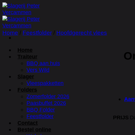
Ga
naar
inhoud
Home
/
Feestfolder
/
Hoofdgerecht vlees
Home
On
Traiteur
BBQ aan huis
Vers Wild
Slager
Vleespakketten
Folders
Zomerfolder 2026
Aan
Paasbuffet 2026
BBQ Folder
Feestfolder
PRIJS
Da
Contact
Bestel online