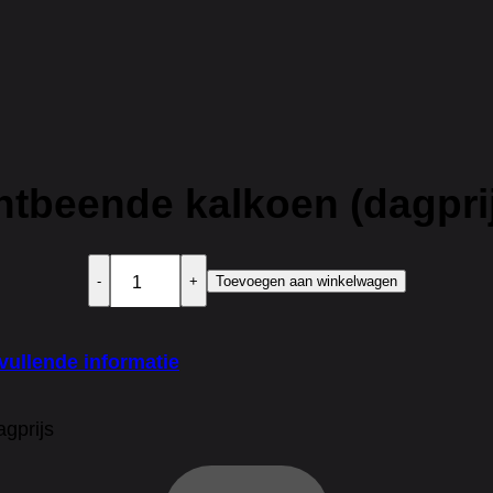
tbeende kalkoen (dagpri
Ontbeende
Toevoegen aan winkelwagen
kalkoen
(dagprijs)
aantal
vullende informatie
gprijs